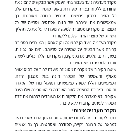
מקרר מעדניה נועד בעבור בתי העסק אשר מבקשים להציג את
סחורתם ללקוח בצורה מסודרת באופן מזמין. במקררים אלו,
כל מוצרי המזון פרושים ומונחים בצורה מאורגנת כך
שמאפשרים את יצירתה של חזות אסתטית וטרייה של כל
המוצרים. מקררים מסוג זה למעשה נועדו לייעל את כל תהליך
השיווק של מוצרי המזון שלכם ללקוחות.
מקרר מעדניה נועד הן לתצוגה והן לאחסון המוצרים בסביבה
קרירה אשר תבטיח על שמירה על טריותם. הים אם גבינות,
בשר, דגים, סלטים או נקניקים, המקררים הללו יכולים לשמש
אתכם למספר רב של מוצרים.
שיטת הקירור של מקררים מסוג זה פועלת לרוב על בסיס אוויר
מאולץ והשמשה של המקרר הינה בעל מנגנון הזזה.
המאפיינים הללו למעה מאפשרים תפעול נוח של המקרר
וחיסכון בצריכת החשמל לאור העובדה כי הוויטרינה שלו הינה
שקופה ולא מאלצת את הלקוחות או העובדים לפתוח את דלת
המקרר לעיתים קרובות ללא סיבה.
מקרר מעדניה איכותי
בתור לקוחות במכולות וברשתות שיווק המזון אנו נמשכים מיד
למראה של תצוגה נקייה, מסודרת ואסתטית. כך גם אנשים
רבים אחרים מגיבים למראהו של מקרר מעדניה המעניק להם