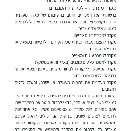
שאמורה להגיע טרייה ובטמפרטורה הנכונה.
מקרר מעדניה – לכל סוגי המוצרים
ברשתות המזון מכירים היטב בחשיבותו של מקרר מעדניה
חדש, מקצועי ואיכותי. כשהוא נבחר בקפידה הוא יכול להתאים
למגוון עשיר של מוצרים:
מקרר למכירת דגים טריים
מקרר להצגת מבחר גבינות מכל הסוגים – לרכישה במשקל או
בחבילות סגורות
מקרר לממכר עוגות ומאפים
מקרר לממכר סלטים מוכנים (באריזות או במשקל)
מקרר המאפשר ללקוחות לבחור מוצרים באופן עצמאי על פי
צרכיהם וללא המתנה בתור
מקרר מעדניה עם זכוכית מעוגלת או ישרה, ובשלל גדלים
ועיצובים
כשאתם מחפשים מקרר מעדניה למכירה, בין אם הוא מיועד
למוצרי בשר, דגים או חלב, כדאי לבדוק היטב את המקרר שבו
אתם בוחרים. לכל מקרר יש מאפיינים משלו, וכל אחד יכול
להתאים לצרכים שונים. בנוסף, הם יכולים להקל עליכם
משמעותית, שכן הזכוכית השקופה מאפשרת ללקוחות לבחור
מוצרים בלי לפתוח את המקרר ולהשפיע על הטמפרטורה