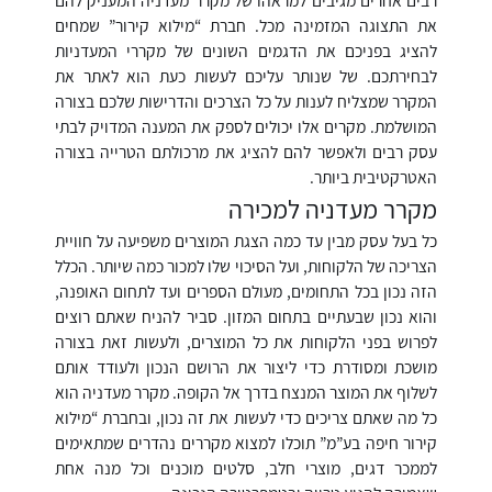
את התצוגה המזמינה מכל. חברת “מילוא קירור” שמחים
להציג בפניכם את הדגמים השונים של מקררי המעדניות
לבחירתכם. של שנותר עליכם לעשות כעת הוא לאתר את
המקרר שמצליח לענות על כל הצרכים והדרישות שלכם בצורה
המושלמת. מקרים אלו יכולים לספק את המענה המדויק לבתי
עסק רבים ולאפשר להם להציג את מרכולתם הטרייה בצורה
האטרקטיבית ביותר.
מקרר מעדניה למכירה
כל בעל עסק מבין עד כמה הצגת המוצרים משפיעה על חוויית
הצריכה של הלקוחות, ועל הסיכוי שלו למכור כמה שיותר. הכלל
הזה נכון בכל התחומים, מעולם הספרים ועד לתחום האופנה,
והוא נכון שבעתיים בתחום המזון. סביר להניח שאתם רוצים
לפרוש בפני הלקוחות את כל המוצרים, ולעשות זאת בצורה
מושכת ומסודרת כדי ליצור את הרושם הנכון ולעודד אותם
לשלוף את המוצר המנצח בדרך אל הקופה. מקרר מעדניה הוא
כל מה שאתם צריכים כדי לעשות את זה נכון, ובחברת “מילוא
קירור חיפה בע”מ” תוכלו למצוא מקררים נהדרים שמתאימים
לממכר דגים, מוצרי חלב, סלטים מוכנים וכל מנה אחת