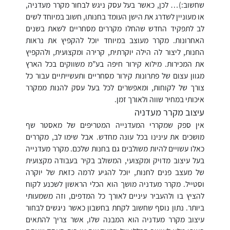
שחשוב:)… לכן, כאשר בעל עסק ניגש לבחור מקרר מעדניה,
או מעוניין לשדרג את הישן העומד בחנותו, חשוב במיוחד לשים
לב לתפקיד החדש שהחלו מקררים מסחריים לשאת בשנים
האחרונות. מקרר מעוצב במיוחד יוכל להקפיץ את נראות
החנות, ליצור לה הילה יוקרתית, קרירה ומקצועית, ולהקפיץ
את המכירות. מילוא קירור חיפה בע”מ משווקים בכל הארץ
מגוון עצום של פתרונות קירור מסחריים ותעשייתיים עבור כל
צורך של לקוחות, ומאפשרים לכל בעל עסק להנות ממקרר
איכותי במחיר שווה ולאורך זמן.
עיצוב מקרר מעדניה
אין ספק שמקררי המעדנייה המטריפים של מאסטר שף
מושכים את עינינו בכל עונה מחדש. אבל שימו לב, מקררים
כאלו עשויים להיות משולבים גם בחנות שלכם. מקרר מעדנייה
בעל עיצוב מדויק ומקצועי, המשולב בקיר בעבודה מקצועית
של מעצב פנים לחנות, יוכל להגיע לרמה כזאת של יוקרה
וסטייל. מקרר מעדניה מושך הוא הכלי הראשון לשכנע לקוח
להציץ בו ולהעביר עיניים לאורך כל המדפים, וזה משמעותי
ביותר. נתון נוסף שחשוב לקחת בחשבון כאשר ניגשים לבחור
עיצוב מקרר מעדניה הוא המבנה שלו, אשר צריך להתאים