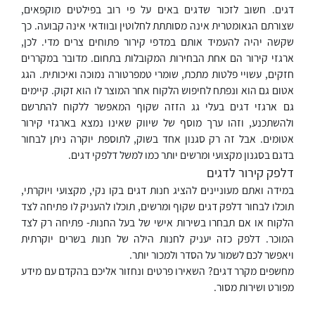
דגים. חשוב לזכור שדגים באים על פי רוב בפילטים מוקפאים,
שצורתם הגאומטרית אינה מסותתת לחלוטין ובוודאי אינה קבועה. כך
שקשה יהיה להעמיד אותם במדפי קירור פתוחים צרים מדי. לכן,
ארגזי קירור הם אחת הבחירות המקובלות בתחום. מדובר במקררים
חזקים, עשויי פלטות מתכת, שומרי טמפרטורה נמוכה ואיכותית. הגג
אטום גם הוא ונפתח לחיפוש הלקוח אחר המוצר לו הוא זקוק. קיימים
גם ארגזי דגים בעלי גג הזזה שקוף המאפשר ללקוח להתרשם
ולהשתכנע, וזהו ערך מוסף של שיווק שאינו נמצא בארגזי קירור
אטומים. אבל זה רק סגנון אחד בשוק, לתוספת יוקרה ניתן לבחור
בדגם בסגנון מקצועי ומרשים יותר כמו למשל דלפקי דגים.
דלפק קירור לדגים
במידה ואתם מעוניינים להציג חנות דגים בקו נקי, מקצועי ויוקרתי,
תוכלו לבחור דלפק דגים שקוף ומרשים, תוכלו להעניק לו פתיחה לצד
הלקוח או אם תבחרו בשירות אישי של בעל החנות- פתיחה רק לצד
המוכר. דלפק כזה יעניק לחנות הילה של חנות בשרים יוקרתית
ויאפשר לכם לשמור על הסדר ולמכור יותר.
מחשפים מקרר דגים? השאירו פרטים ונחזור אליכם בהקדם עם מידע
מפורט ושירות מסור.