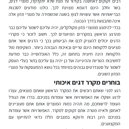
רבים זקוקים לאחסנה בקירור על מנת שלא יתקלקלו, מוצרי דגים,
בשר וחלב הינם דוגמא מצוינת לכך. כולנו מודעים לסכנות
הבריאותיות אשר עשויות לצוץ בשעה שהשמירה על מוצרי מזון אלה
אינה מתבצעת בדרך הנכונה.
בכדי להימנע ממוצרי מזון מקולקלים, יהיה עליכם לשמור עליהם כבר
מהרגע הראשון במקררים המיועדים לכך. חשוב לזכור כי מקררי
הדגים יכולים להעניק לכם את הביטחון בכך כי הדגים אשר אתם
מציעים ללקוחות הינם טריים ובאיכות הגבוהה ביותר. השקיפות מול
הלקוחות הינה חיונית בתחום זה, כלל האוכלוסייה כבר מודעת
לחשיבות הטריות וההיגיינה ועל כן יהיה גם עליכם בתור בעלי העסק
לשמור על סטנדרטים גבוהים במיוחד בכל נושא ההתעסקות על מוצרי
המזון השונים.
בוחרים מקרר דגים איכותי
רגע לפני שאתם רוכשים את המקרר הראשון שאתם מוצאים, עצרו
לרגע ושקלו את האפשרויות אשר עומדות בפניכם. בררו את הגודל
העומד לרשותכם, מה תהיה כמות המוצרים אותם אתם מעוניינים
לאחסן ולאיזו מטרה אתם זקוקים למקרר. האפשרויות אשר עומדות
בפניכם הינן רבות ודווקא במצבים הללו כדאי להתייעץ עם
המקצוענים.