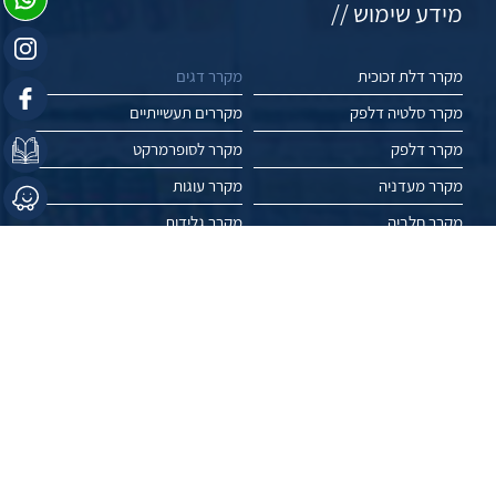
מידע שימוש //
מקרר דלת זכוכית
מקרר דגים
מקרר סלטיה דלפק
מקררים תעשייתיים
מקרר דלפק
מקרר לסופרמרקט
מקרר מעדניה
מקרר עוגות
מקרר חלביה
מקרר גלידות
מקרר יישון בשר
שוק פריזר
מקפיא תעשייתי
מקפיא אמבטיה
מקרר ויטרינה
מקפיא שוכב
מקרר תצוגה
מקרר פרחים
מאמרים
פרויקטים
עשו לנו לייק //