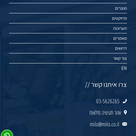
מוצרים
פרויקטים
תערוכות
מאמרים
דרושים
צור קשר
EN
צרו איתנו קשר //
03-5626265
אזור תעשיה מילאות
milo@milo.co.il