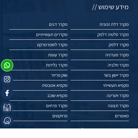
מידע שימוש //
מקרר דלת זכוכית
מקרר דגים
מקרר סלטיה דלפק
מקררים תעשייתיים
מקרר דלפק
מקרר לסופרמרקט
מקרר מעדניה
מקרר עוגות
מקרר חלביה
מקרר גלידות
מקרר יישון בשר
שוק פריזר
מקפיא תעשייתי
מקפיא אמבטיה
מקרר ויטרינה
מקפיא שוכב
מקרר תצוגה
מקרר פרחים
מאמרים
פרויקטים
עשו לנו לייק //