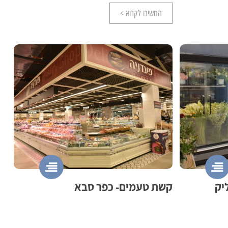
המשיכו לקרוא >
יק
קשת טעמים- כפר סבא