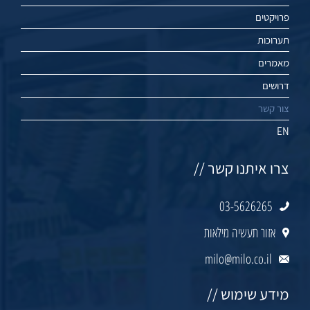
פרויקטים
תערוכות
מאמרים
דרושים
צור קשר
EN
צרו איתנו קשר //
03-5626265
אזור תעשיה מילאות
milo@milo.co.il
מידע שימוש //