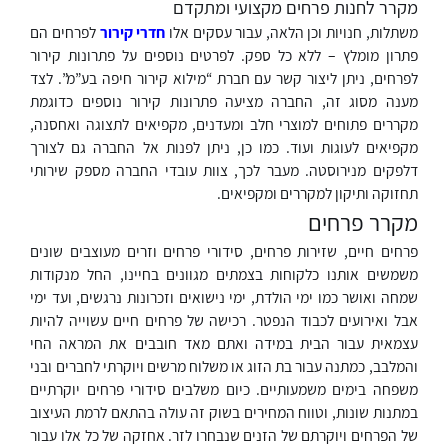
מקרר לחנות פרחים מקצועי ומתקדם
משתלות, חנויות וכן הלאה, עבור עסקים אלו
חדרי קירור
לפרחים הם
פתרון מומלץ – ללא כל ספק. לפרטים נוספים על פתרונות קירור
לפרחים, ניתן ליצור קשר עם חברת “מילוא קירור חיפה בע”מ”. לצד
מענה מסוג זה, החברה מציעה פתרונות קירור נוספים כדוגמת
מקררים פתוחים למוצרי חלב ומעדנים, מקפיאים לתצוגה ואחסנה,
מקפיאים לעוגות ועוד. כמו כן, ניתן לפנות אל החברה גם לצורך
דלפקים מנירוסטה. מעבר לכך, צוות עובדי החברה מספק שירותי
תחזוקה ותיקון למקררים ומקפיאים.
מקרר פרחים
פרחים חיים, שזירות פרחים, סידורי פרחים וזרים מעוצבים שונים
משמשים אותנו כלקוחות בצמתים מגוונים בחיינו, החל מנקודות
שמחה ואושר כמו ימי הולדת, ימי נישואים וזכרונות נרגשים, ועד ימי
אבל ואירועים לכבוד הנפטר. רכישה של פרחים חיים עשוייה להיות
עצמאית עבור הבית במידה ואתם מאד חובבים את המראה החי
והמלבב, כמתנה עבור בת הזוג או משלוח מרשים ויוקרתי לחברים ובני
משפחה בימים משמעותיים. כיום משלבים סידורי פרחים יוקרתיים
במתנות שונות, וטווח המחירים בשוק זה עולה בהתאם לרמת העיצוב
של הפרחים ויוקרתם של הזנים שנבחרו לזר. אחזקה של כל אלו עבור