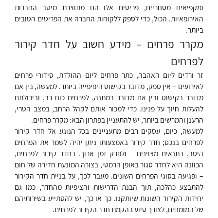
ומקפיאים מסחריים, פריטים אלו הם מתוצרת מיטב החברות
האירופאיות. הכול, כדי לספק ללקוחות החברה את הפריטים הטובים
ביותר.
מקרר פרחים – מידע חשוב על חדר קירור
לפרחים
זר ורדים ליום האהבה, כתר פרחים ליום ההולדת, סידורי פרחים
לאירועים – אין ספק, מדובר בקישוט היפיפייה ביותר. למעשה, בין אם
מדובר בקישוט ובין אם מדובר במתנה, לפרחים כוח רב, וביכולתם
להעלות חיוך על פנינו. כדי למכור אותם לקהל הרחב, במצב הטרי,
הרענן והמרשים ביותר, יש להתעניין בפתרון הבא: מקרר פרחים.
למעשה, כיום, עסקים רבים מתעניינים בכל הנוגע אל חדר קירור
לפרחים בנכס; חדר קירור באמצעותו ניתן יהיה לשמר את הפרחים
היטב, בתנאים מצוינים – ולפרק זמן ארוך. בחדר קירור לפרחים,
הכוונה היא לחדר סגור באופן הרמטי, בצורה המונעת חדירה של חום
– ופגיעה בסוגי הפרחים השונים. מעבר לכך, על בניית חדר הקירור
להתבצע כהלכה, תוך הבנת הדרישות והציפיות מהחדר, כמו גם
יחידות הקירור השונות שיותקנו. כך או כך, יש להסתייע בשירותיהם
של המומחים, לצורך סיוע בהקמת חדר הקירור לפרחים.