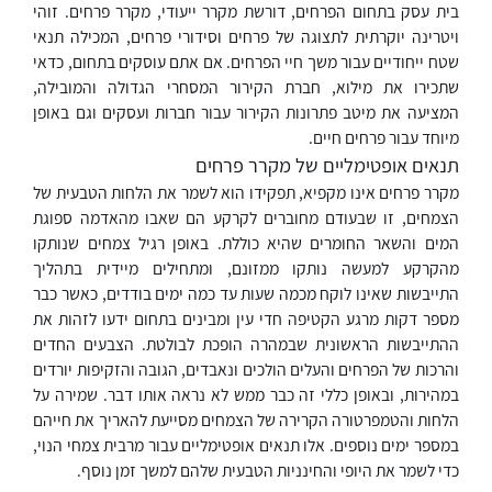
בית עסק בתחום הפרחים, דורשת מקרר ייעודי, מקרר פרחים. זוהי
ויטרינה יוקרתית לתצוגה של פרחים וסידורי פרחים, המכילה תנאי
שטח ייחודיים עבור משך חיי הפרחים. אם אתם עוסקים בתחום, כדאי
שתכירו את מילוא, חברת הקירור המסחרי הגדולה והמובילה,
המציעה את מיטב פתרונות הקירור עבור חברות ועסקים וגם באופן
מיוחד עבור פרחים חיים.
תנאים אופטימליים של מקרר פרחים
מקרר פרחים אינו מקפיא, תפקידו הוא לשמר את הלחות הטבעית של
הצמחים, זו שבעודם מחוברים לקרקע הם שאבו מהאדמה ספוגת
המים והשאר החומרים שהיא כוללת. באופן רגיל צמחים שנותקו
מהקרקע למעשה נותקו ממזונם, ומתחילים מיידית בתהליך
התייבשות שאינו לוקח מכמה שעות עד כמה ימים בודדים, כאשר כבר
מספר דקות מרגע הקטיפה חדי עין ומבינים בתחום ידעו לזהות את
ההתייבשות הראשונית שבמהרה הופכת לבולטת. הצבעים החדים
והרכות של הפרחים והעלים הולכים ונאבדים, הגובה והזקיפות יורדים
במהירות, ובאופן כללי זה כבר ממש לא נראה אותו דבר. שמירה על
הלחות והטמפרטורה הקרירה של הצמחים מסייעת להאריך את חייהם
במספר ימים נוספים. אלו תנאים אופטימליים עבור מרבית צמחי הנוי,
כדי לשמר את היופי והחינניות הטבעית שלהם למשך זמן נוסף.