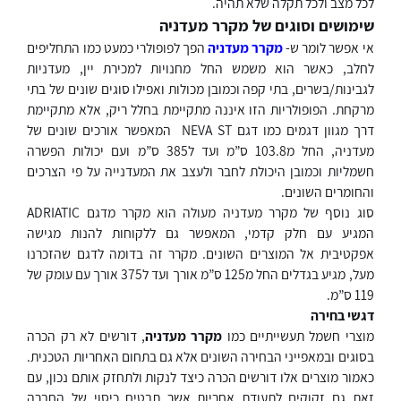
לכל מצב ולכל תקלה שלא תהיה.
שימושים וסוגים של מקרר מעדניה
אי אפשר לומר ש-
מקרר מעדניה
הפך לפופולרי כמעט כמו התחליפים
לחלב, כאשר הוא משמש החל מחנויות למכירת יין, מעדניות
לגבינות/בשרים, בתי קפה וכמובן מכולות ואפילו סוגים שונים של בתי
מרקחת. הפופולריות הזו איננה מתקיימת בחלל ריק, אלא מתקיימת
דרך מגוון דגמים כמו דגם NEVA ST המאפשר אורכים שונים של
מעדניה, החל מ103.8 ס”מ ועד ל385 ס”מ ועם יכולות הפשרה
חשמליות וכמובן היכולת לחבר ולעצב את המעדנייה על פי הצרכים
והחומרים השונים.
סוג נוסף של מקרר מעדניה מעולה הוא מקרר מדגם ADRIATIC
המגיע עם חלק קדמי, המאפשר גם ללקוחות להנות מגישה
אפקטיבית אל המוצרים השונים. מקרר זה בדומה לדגם שהזכרנו
מעל, מגיע בגדלים החל מ125 ס”מ אורך ועד ל375 אורך עם עומק של
119 ס”מ.
דגשי בחירה
מוצרי חשמל תעשייתיים כמו
מקרר מעדניה
, דורשים לא רק הכרה
בסוגים ובמאפייני הבחירה השונים אלא גם בתחום האחריות הטכנית.
כאמור מוצרים אלו דורשים הכרה כיצד לנקות ולתחזק אותם נכון, עם
זאת גם זקוקים לתעודת אחריות אשר תבטיח כיסוי של החברה