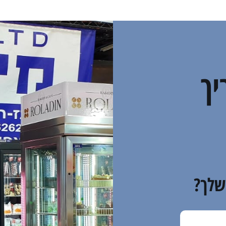
יך
שלך?