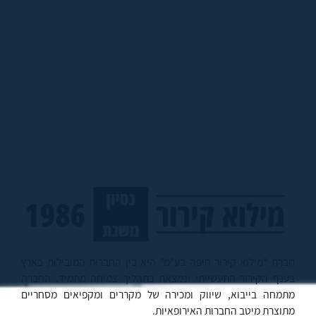
חברת “מילוא קירור חיפה בע”מ” היא בין החברות המובילות בארץ
בענף הקירור התעשייתי ונמצאת בתהליך צמיחה מתמיד. החברה
מתמחה בייבוא, שיווק ומכירה של מקררים ומקפיאים מסחריים
מתוצרת מיטב החברות האירופאיות.