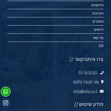
פרויקטים
תערוכות
מאמרים
דרושים
צור קשר
EN
צרו איתנו קשר //
03-5626265
אזור תעשיה מילאות
milo@milo.co.il
מידע שימוש //