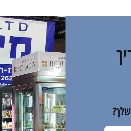
יך
שלך?