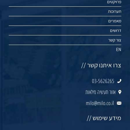
פרויקטים
תערוכות
מאמרים
דרושים
צור קשר
EN
צרו איתנו קשר //
03-5626265
אזור תעשיה מילאות
milo@milo.co.il
מידע שימוש //