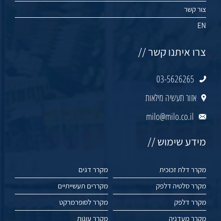
צור קשר
EN
צרו איתנו קשר //
03-5626265
אזור תעשיה מילאות
milo@milo.co.il
מידע שימוש //
מקרר דלת זכוכית
מקרר דגים
מקרר סלטיה דלפק
מקררים תעשייתיים
מקרר דלפק
מקרר לסופרמרקט
מקרר מעדניה
מקרר עוגות