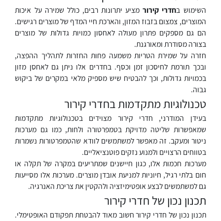
השימוש ב
חדרי קירור
מציע יתרונות רבים, כולל שמירה על איכות
המוצרים, צמצום בזבוז המזון, והארכת חיי המדף של מוצרים רגישים.
הם גם מספקים פתרון מעולה לאחסון כמויות גדולות של מוצרים
בצורה מסודרת ומאורגנת.
חזרה על שמירת הטריות משמעה פחות החזרות לתהליך ההפצה,
ובכך תורמת לחיסכון זמן וכסף. בחדרים אלו ניתן גם לאחסן מזון
בכמויות גדולות, וכך להבטיח שיש מספיק מלאי במקרים של ביקוש
גבוה.
טכנולוגיות מתקדמות בחדרי קירור
בעידן המודרני, חדרי קירור מצוידים בטכנולוגיות מתקדמות
שמאפשרות שליטה מדויקת בטמפרטורה ולחות, כמו גם מערכות
ניטור ומעקב. זה מאפשר למשתמשים לוודא שהטמפרטורות נשמרות
בטווחים הרצויים ולמנוע נזקים פוטנציאליים.
מערכות חכמות אלו, כגון חיישנים שמתריעים במקרה של תקלה או
חום בלתי רגיל, חיוניות למניעת אובדן מוצרים. מערכות אלו מסייעות
גם למשתמשים לבצע אופטימיזציה ולהקטין את צריכת האנרגיה.
תכנון נכון של חדרי קירור
תכנון נכון של חדרי קירור חשוב מאוד להבטחת תפקודם האופטימלי.