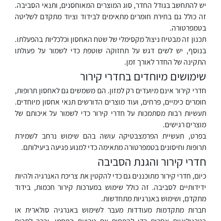
יש להתחשב בגודל החדר, סוג המוצרים המאוחסנים, ותנאי הסביבה.
זה כולל גם בחירת חומרים מתאימים לבידוד וציוד מתקדם לשליטה
בטמפרטורה.
תכנון זה מבטיח ניצול מקסימלי של שטח האחסון וכלכליות בהפעלתו.
בנוסף, יש לשים דגש על תחזוקה שוטפת כדי לשמור על פעולתו
התקינה של החדר לאורך זמן.
שימושים מיוחדים בחדרי קירור
חדרי קירור אינם מיועדים רק למזון. הם משמשים גם לאחסון תרופות,
חומרים כימיים, פרחים, ועוד מוצרים הדורשים תנאי אחסון מיוחדים.
תעשיות רבות מסתמכות על חדרי קירור כדי לשמור על איכותם של
מוצרים רגישים.
בפרט, תעשיית הפרמצבטיקה עושה בהם שימוש נרחב לשמירת
תרופות וחיסונים בטמפרטורה מתאימה כדי למנוע פגיעה ביעילותם.
חדרי קירור והגנת הסביבה
כיום, חדרי קירור מתוכננים גם כדי להקטין את צריכת האנרגיה ולהיות
ידידותיים לסביבה. זה כולל שימוש במערכות קירור חכמות, בידוד
מתקדם, ושימוש באנרגיות מתחדשות.
חברות מתקדמות מעודדות מעבר לשימוש באנרגיה סולארית או
בטכנולוגיות אחרות כדי להפחית את טביעת הפחמן, ובכך לתרום