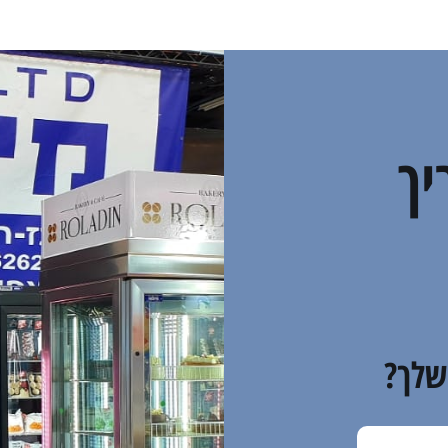
יך
שלך?