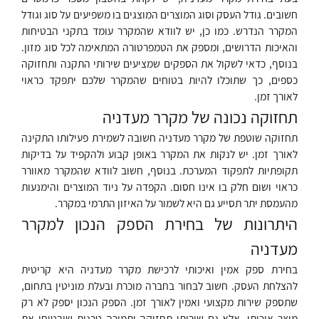
חשובים. גודל העסק וסוג המוצרים המוצגים בו משפיעים על סוג וגודל
המקרר הנדרש. כמו כן, יש לוודא שהמקרר עומד בתקני הבטיחות
והאיכות הדרושים, ומספק את הטמפרטורה המתאימה לכל סוג מזון.
בנוסף, כדאי לשקול את הספקים שמציעים שירותי התקנה ותחזוקה
כספים, כך שתוכלו להיות בטוחים שהמקרר שלכם יתפקד כראוי
לאורך זמן.
תחזוקה נכונה של מקרר מעדניה
תחזוקה שוטפת של מקרר מעדניה חשובה לשמירת פעילותו התקינה
לאורך זמן. יש לנקות את המקרר באופן קבוע ולהקפיד על בדיקות
תקופתיות לתפקוד המערכת. בנוסף, חשוב לוודא שהמקרר מאוורר
כראוי ושום חלק בו אינו חסום. הקפדה על ניוד המוצרים והימנעות
מהעמסת יתר תסייע גם היא לשמור על האיזון התרמי במקרר.
היתרונות של בחירת הספק הנכון למקרר
מעדניה
בחירת ספק אמין ואיכותי לרכישת מקרר מעדניה היא קריטית
להצלחת העסק. חשוב לבחור בחברה מוכרת ובעלת מוניטין בתחום,
שתספק שירות מקצועי ואמין לאורך זמן. הספק הנכון יספק לא רק
מוצר איכותי, אלא גם שירותי תחזוקה ותמיכה טכנית שיבטיחו את