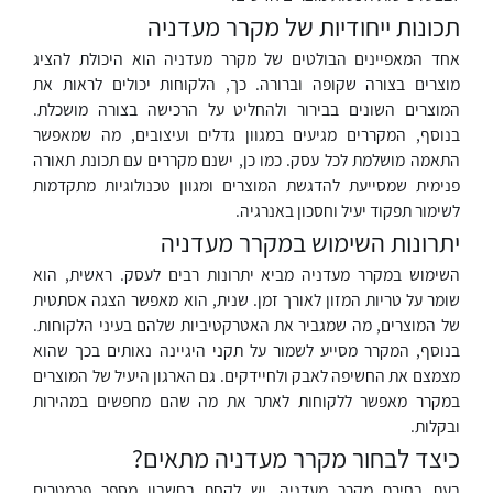
תכונות ייחודיות של מקרר מעדניה
אחד המאפיינים הבולטים של מקרר מעדניה הוא היכולת להציג
מוצרים בצורה שקופה וברורה. כך, הלקוחות יכולים לראות את
המוצרים השונים בבירור ולהחליט על הרכישה בצורה מושכלת.
בנוסף, המקררים מגיעים במגוון גדלים ועיצובים, מה שמאפשר
התאמה מושלמת לכל עסק. כמו כן, ישנם מקררים עם תכונת תאורה
פנימית שמסייעת להדגשת המוצרים ומגוון טכנולוגיות מתקדמות
לשימור תפקוד יעיל וחסכון באנרגיה.
יתרונות השימוש במקרר מעדניה
השימוש במקרר מעדניה מביא יתרונות רבים לעסק. ראשית, הוא
שומר על טריות המזון לאורך זמן. שנית, הוא מאפשר הצגה אסתטית
של המוצרים, מה שמגביר את האטרקטיביות שלהם בעיני הלקוחות.
בנוסף, המקרר מסייע לשמור על תקני היגיינה נאותים בכך שהוא
מצמצם את החשיפה לאבק ולחיידקים. גם הארגון היעיל של המוצרים
במקרר מאפשר ללקוחות לאתר את מה שהם מחפשים במהירות
ובקלות.
כיצד לבחור מקרר מעדניה מתאים?
בעת בחירת מקרר מעדניה, יש לקחת בחשבון מספר פרמטרים