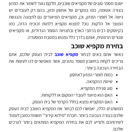
ישנם מספר סוגים של מקפיאים שוכבים, חלקם נועד לשמור את המזון
בצורה אטומה, כמו במקרים של אחסון מזון, בהם רק לעובדים יש
גישה אל חומרי המזון, וכן, מקפיאים המיועדים גם לתצוגה והנגשת
המוצר אל הלקוח. נוכל למצוא מקפיא דלתות זכוכית הזזה, כמו
בקיוסקים רבים ברחבי הארץ ובחנויות הסופר הגדולים, או מקפיאים
סגורים הרמטית, אותם בדרך כלל נפגוש במטבח המסעדה.
בחירת מקפיא שוכב
כאשר אתם באים לבחור
מקפיא שוכב
לבית העסק שלכם, אתם
צריכים לקחת בחשבון מספר נתונים, אשר מאפשרים לנו לעשות את
הבחירה הנכונה ביותר:
כמות חומרי המזון לאחסון.
שיטת ההקפאה.
סוג סגירת המקפיא.
האם הוא מיועד לעובדי המקום או ללקוחות.
האם המקפיא נמצא בחלל הקדמי של בית העסק.
המשתנים הללו, יאפשרו לכם לבחור את המקפיא השוכב לבית העסק
שלכם בצורה הנכונה ביותר. חברת “מילוא קירור” תשמח כמובן לעמוד
לשירותכם ולסייע לכם את בחירת המקפיא המתאים ביותר לצרכים
שלכם.