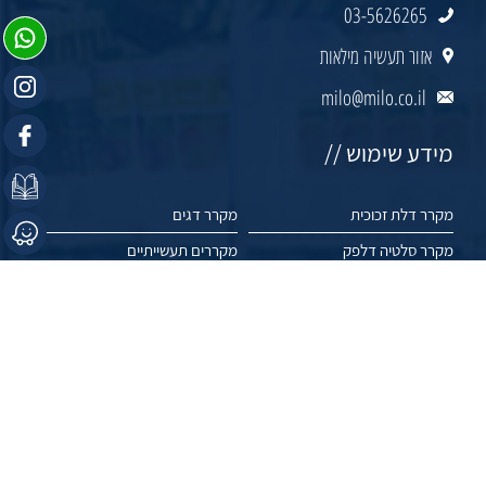
03-5626265
אזור תעשיה מילאות
milo@milo.co.il
מידע שימוש //
מקרר דלת זכוכית
מקרר דגים
מקרר סלטיה דלפק
מקררים תעשייתיים
מקרר דלפק
מקרר לסופרמרקט
מקרר מעדניה
מקרר עוגות
מקרר חלביה
מקרר גלידות
מקרר יישון בשר
שוק פריזר
מקפיא תעשייתי
מקפיא אמבטיה
מקרר ויטרינה
מקפיא שוכב